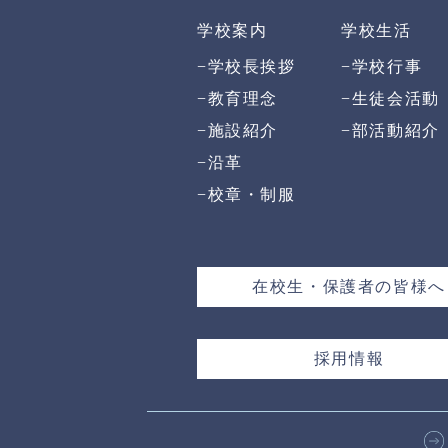
学校案内
学校生活
−
学校長挨拶
−
学校行事
−
教育理念
−
生徒会活動
−
施設紹介
−
部活動紹介
−
沿革
−
校章・制服
在校生・保護者の皆様へ
採用情報