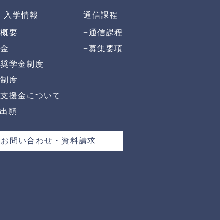
・入学情報
通信課程
試概要
−
通信課程
納金
−
募集要項
別奨学金制度
典制度
学支援金について
b出願
お問い合わせ・資料請求
園