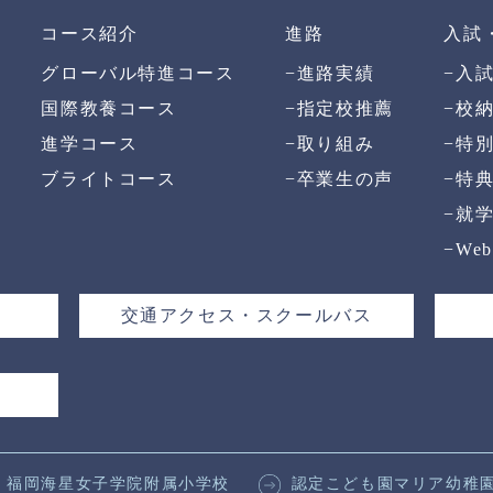
コース紹介
進路
入試
グローバル特進コース
−
進路実績
−
入
国際教養コース
−
指定校推薦
−
校
進学コース
−
取り組み
−
特
ブライトコース
−
卒業生の声
−
特
−
就
−
We
交通アクセス・スクールバス
福岡海星女子学院附属小学校
認定こども園マリア幼稚