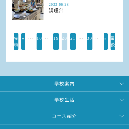
2022.06.28
調理部
...
...
...
...
先
«
10
19
20
21
30
»
最
頭
後
学校案内
学校生活
コース紹介